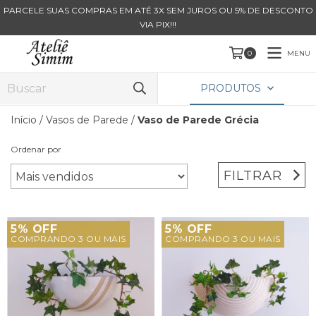
PARCELE SUAS COMPRAS EM ATÉ 3X SEM JUROS OU 5% DE DESCONTO
VIA PIX!!!
MENU
0
PRODUTOS
Início
/
Vasos de Parede
/
Vaso de Parede Grécia
Ordenar por
FILTRAR
5% OFF
5% OFF
COMPRANDO 3 OU MAIS
COMPRANDO 3 OU MAIS