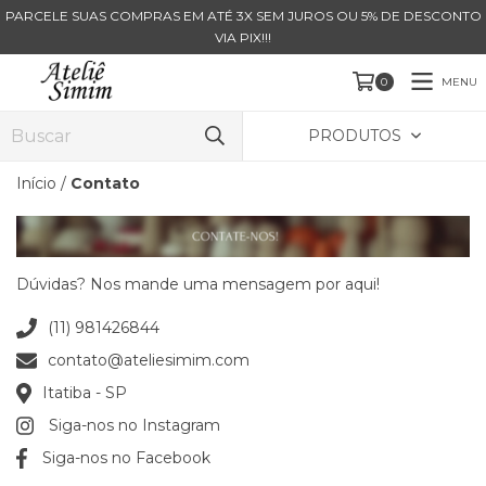
PARCELE SUAS COMPRAS EM ATÉ 3X SEM JUROS OU 5% DE DESCONTO
VIA PIX!!!
MENU
0
PRODUTOS
Início
/
Contato
Dúvidas? Nos mande uma mensagem por aqui!
(11) 981426844
contato@ateliesimim.com
Itatiba - SP
Siga-nos no Instagram
Siga-nos no Facebook