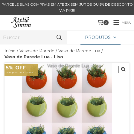
PARCELE SUAS COMPRAS EM ATÉ 3X SEM JUROS OU 5% DE DESCONTO
VIA PIX!!!
MENU
0
PRODUTOS
Início
/
Vasos de Parede
/
Vaso de Parede Lua
/
Vaso de Parede Lua - Liso
5% OFF
comprando 3 ou mais