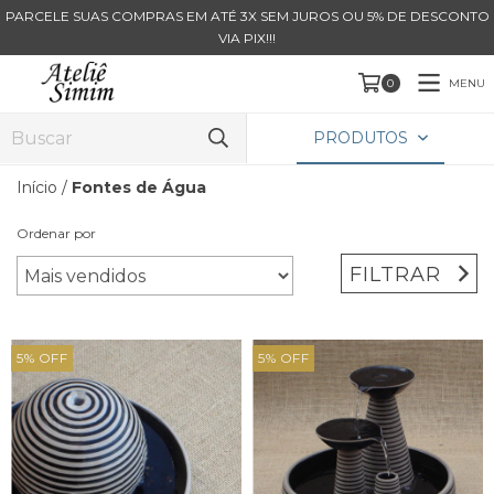
PARCELE SUAS COMPRAS EM ATÉ 3X SEM JUROS OU 5% DE DESCONTO
VIA PIX!!!
MENU
0
PRODUTOS
Início
/
Fontes de Água
Ordenar por
FILTRAR
5
%
OFF
5
%
OFF