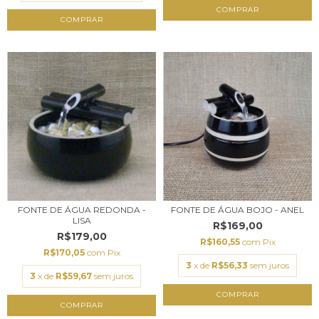
COMPRAR
COMPRAR
FONTE DE ÁGUA REDONDA -
FONTE DE ÁGUA BOJO - ANEL
LISA
R$169,00
R$179,00
R$160,55
com
Pix
R$170,05
com
Pix
3
x de
R$56,33
sem juros
3
x de
R$59,67
sem juros
COMPRAR
COMPRAR