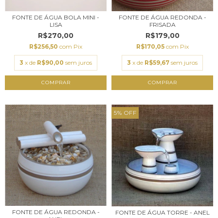
FONTE DE ÁGUA BOLA MINI -
FONTE DE ÁGUA REDONDA -
LISA
FRISADA
R$270,00
R$179,00
R$256,50
com
Pix
R$170,05
com
Pix
3
x de
R$90,00
sem juros
3
x de
R$59,67
sem juros
COMPRAR
COMPRAR
5
%
OFF
FONTE DE ÁGUA REDONDA -
FONTE DE ÁGUA TORRE - ANEL