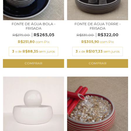
FONTE DE ÁGUA BOLA -
FONTE DE ÁGUA TORRE -
FRISADA
FRISADA
R$265,05
R$322,00
R$279,00
R$339,00
R$251,80
com
Pix
R$305,90
com
Pix
3
x de
R$88,35
sem juros
3
x de
R$107,33
sem juros
COMPRAR
COMPRAR