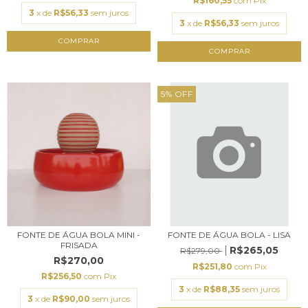
R$160,55
com
Pix
3
x de
R$56,33
sem juros
3
x de
R$56,33
sem juros
COMPRAR
COMPRAR
5
%
OFF
FONTE DE ÁGUA BOLA MINI -
FONTE DE ÁGUA BOLA - LISA
FRISADA
R$265,05
R$279,00
R$270,00
R$251,80
com
Pix
R$256,50
com
Pix
3
x de
R$88,35
sem juros
3
x de
R$90,00
sem juros